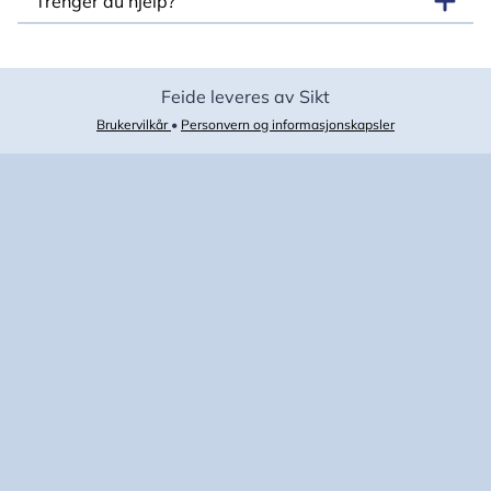
Trenger du hjelp?
Feide leveres av Sikt
Brukervilkår
•
Personvern og informasjonskapsler